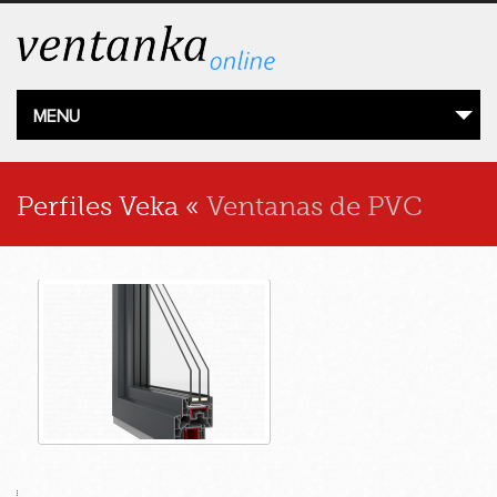
MENU
PRODUCTOS
Perfiles Veka
«
Ventanas de PVC
PRECIOS ONLINE
ÁREA DE CLIENTES
CONTACTO